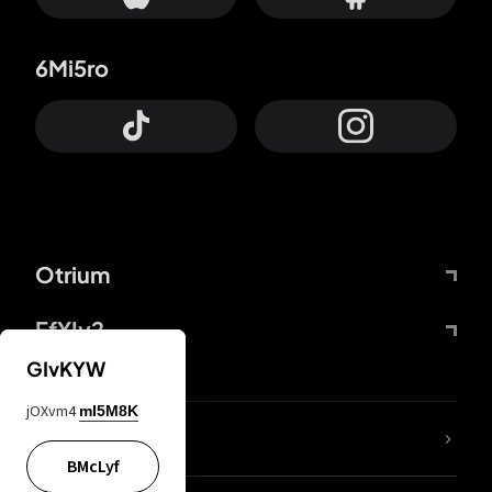
6Mi5ro
Otrium
FfYIy2
GIvKYW
jOXvm4
mI5M8K
ZbBJcb
BMcLyf