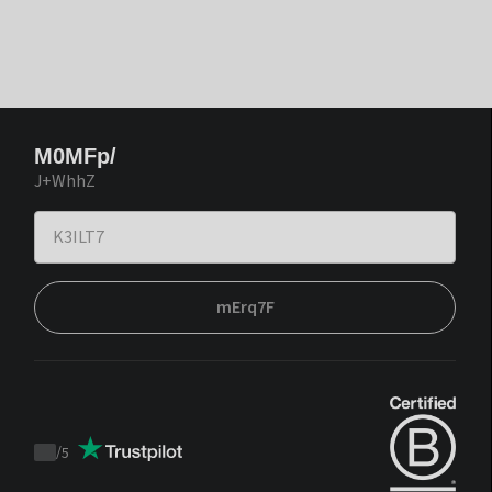
M0MFp/
J+WhhZ
mErq7F
/
5
Trustpilot
score