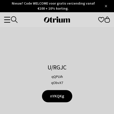
Otrium
Nieuw? Code WELCOME voor gratis verzending vanaf
/
5
Trustpilot
€100 + 10% korting.
score
Otrium
Categories
home
page
U/RGJC
qQPLVh
qObvX7
nYKQKg