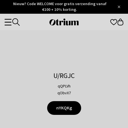
Otrium
Nieuw? Code WELCOME voor gratis verzending vanaf
/
5
Trustpilot
€100 + 10% korting.
score
Otrium
Categories
home
page
U/RGJC
qQPLVh
qObvX7
nYKQKg