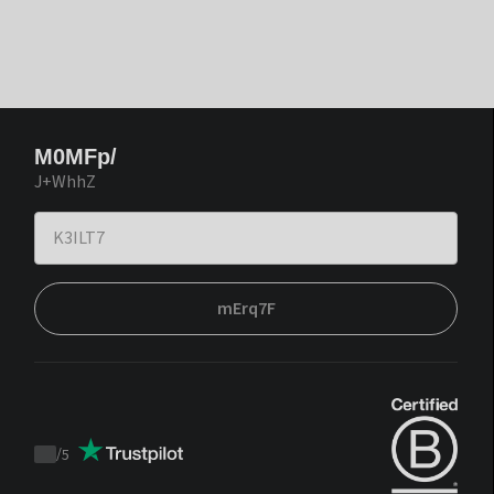
M0MFp/
J+WhhZ
mErq7F
/
5
Trustpilot
score