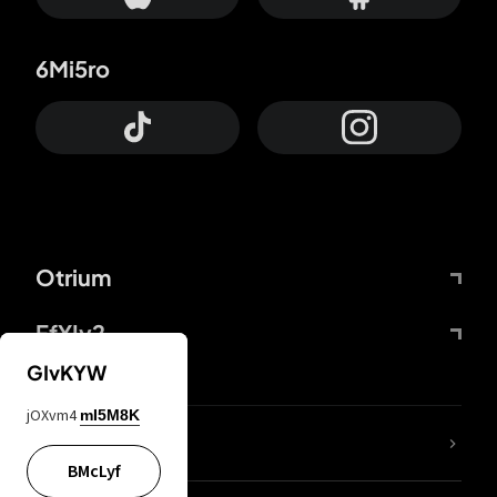
6Mi5ro
Otrium
FfYIy2
GIvKYW
jOXvm4
mI5M8K
ZbBJcb
BMcLyf