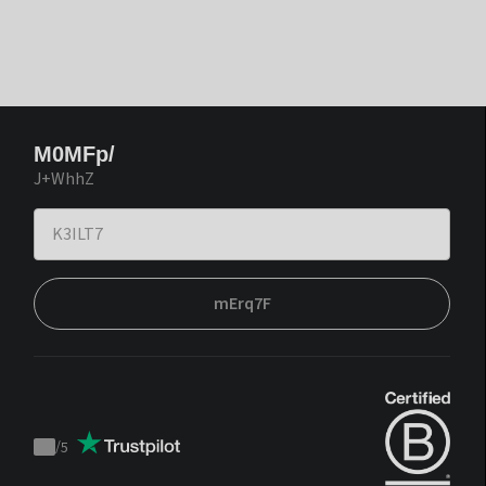
M0MFp/
J+WhhZ
mErq7F
/
5
Trustpilot
score