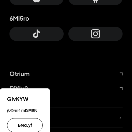
6Mi5ro
Otrium
FfYIy2
GIvKYW
jOXvm4
mI5M8K
ZbBJcb
BMcLyf