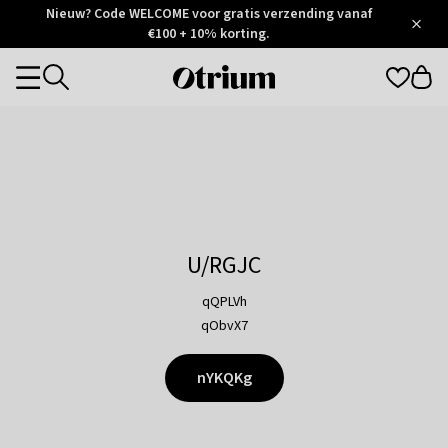
Otrium
Nieuw? Code WELCOME voor gratis verzending vanaf
/
5
Trustpilot
€100 + 10% korting.
score
Otrium
Categories
home
page
U/RGJC
qQPLVh
qObvX7
nYKQKg