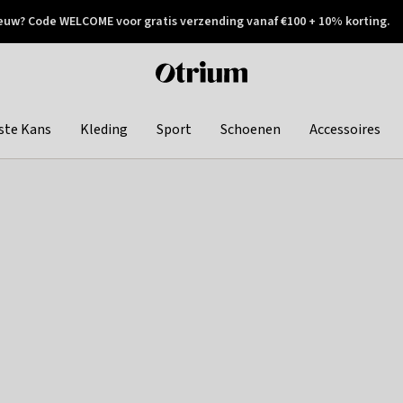
euw? Code WELCOME voor gratis verzending vanaf €100 + 10% korting.
 geretourneerd
Achteraf betalen
Otrium
home
page
ste Kans
Kleding
Sport
Schoenen
Accessoires