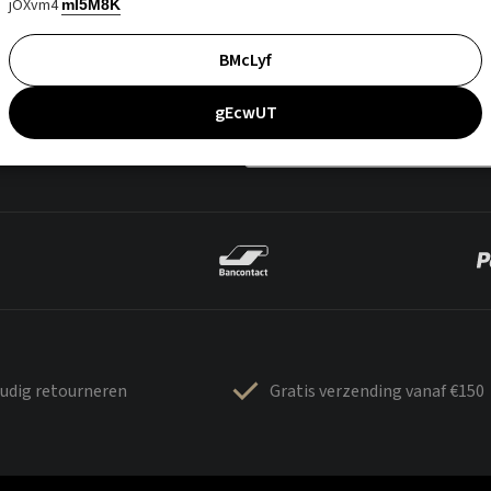
jOXvm4
mI5M8K
BMcLyf
gEcwUT
udig retourneren
Gratis verzending vanaf €150