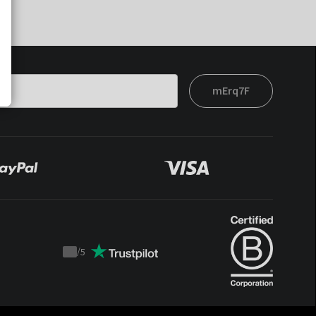
mErq7F
/
5
Trustpilot
score