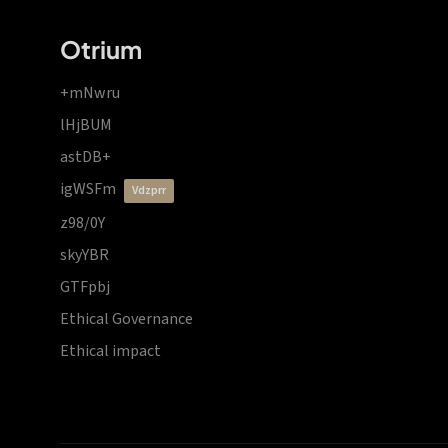
Otrium
+mNwru
lHjBUM
astDB+
igWSFm
vdzprr
z98/0Y
skyYBR
GTFpbj
Ethical Governance
Ethical impact