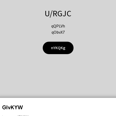
U/RGJC
qQPLVh
qObvX7
nYKQKg
GIvKYW