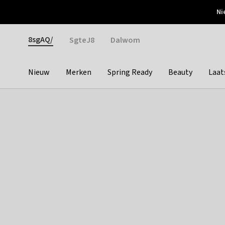
Otrium
Ni
Gratis verzending vanaf €150
Snel bezorgd & simpel
Gender
8sgAQ/
SgteJ8
Dalwom
Nieuw
Merken
Spring Ready
Beauty
Laat
Categories