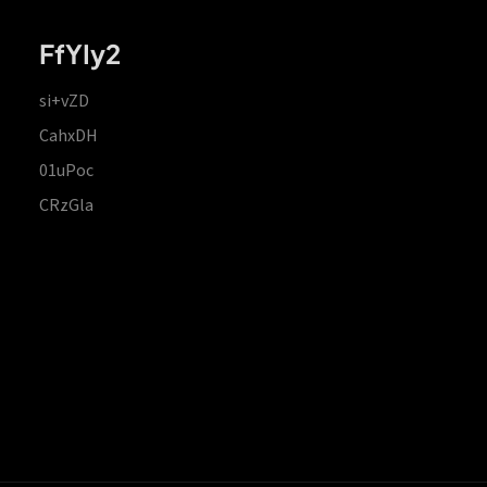
FfYIy2
si+vZD
CahxDH
01uPoc
CRzGla