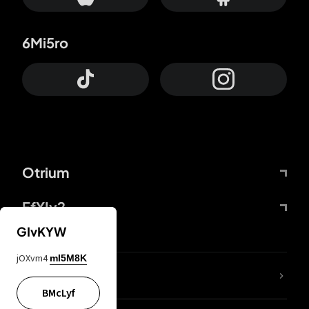
6Mi5ro
Otrium
FfYIy2
GIvKYW
jOXvm4
mI5M8K
ZbBJcb
BMcLyf