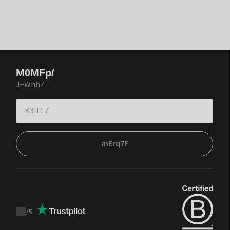
M0MFp/
J+WhhZ
mErq7F
/
5
Trustpilot
score