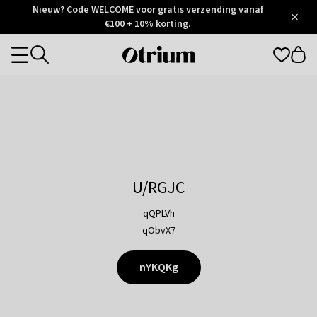
Otrium
Nieuw? Code WELCOME voor gratis verzending vanaf
/
5
Trustpilot
€100 + 10% korting.
score
Otrium
Categories
home
page
U/RGJC
qQPLVh
qObvX7
nYKQKg