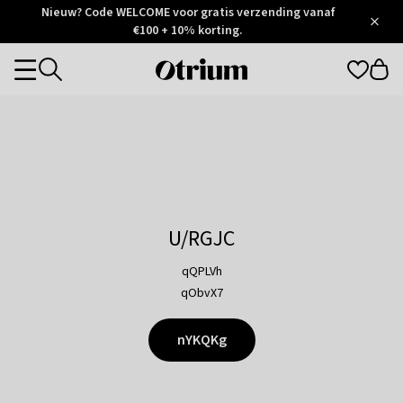
Otrium
Nieuw? Code WELCOME voor gratis verzending vanaf
/
5
Trustpilot
€100 + 10% korting.
score
Otrium
Categories
home
page
U/RGJC
qQPLVh
qObvX7
nYKQKg