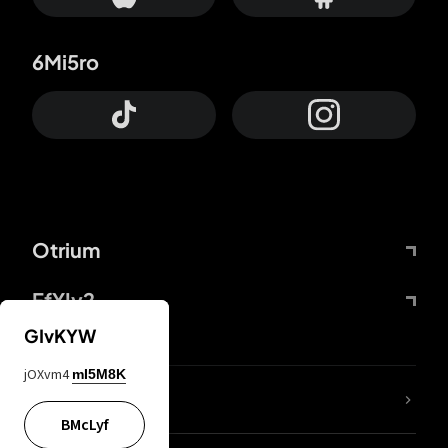
6Mi5ro
Otrium
FfYIy2
GIvKYW
jOXvm4
mI5M8K
ZbBJcb
BMcLyf