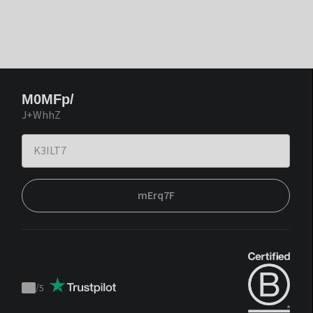
M0MFp/
J+WhhZ
mErq7F
/
5
Trustpilot
score