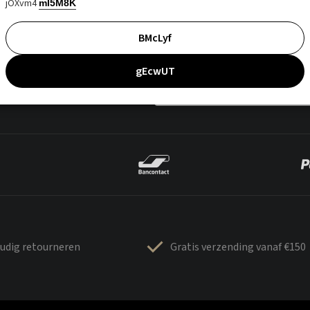
jOXvm4
mI5M8K
BMcLyf
gEcwUT
udig retourneren
Gratis verzending vanaf €150