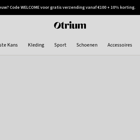
euw? Code WELCOME voor gratis verzending vanaf €100 + 10% korting.
 geretourneerd
Achteraf betalen
Otrium
home
page
ste Kans
Kleding
Sport
Schoenen
Accessoires