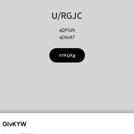
U/RGJC
qQPLVh
qObvX7
nYKQKg
GIvKYW