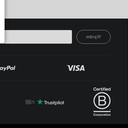
mErq7F
/
5
Trustpilot
score