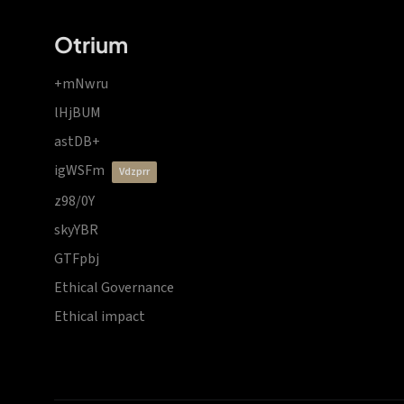
Otrium
+mNwru
lHjBUM
astDB+
igWSFm
vdzprr
z98/0Y
skyYBR
GTFpbj
Ethical Governance
Ethical impact