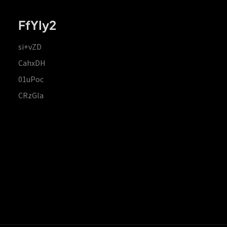
FfYIy2
si+vZD
CahxDH
01uPoc
CRzGla