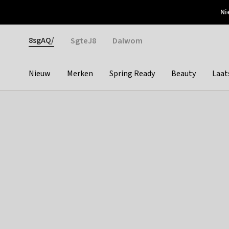
Otrium
Ni
Gratis verzending vanaf €150
Snel bezorgd & simpel
Gender
8sgAQ/
SgteJ8
Dalwom
Nieuw
Merken
Spring Ready
Beauty
Laat
Categories