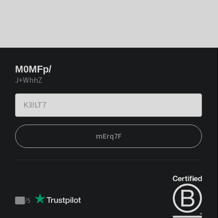
M0MFp/
J+WhhZ
mErq7F
/
5
Trustpilot
score