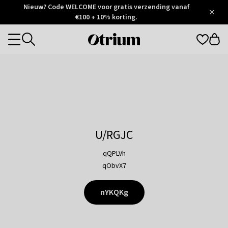
Otrium
Nieuw? Code WELCOME voor gratis verzending vanaf
/
5
Trustpilot
€100 + 10% korting.
score
Otrium
Categories
home
page
U/RGJC
qQPLVh
qObvX7
nYKQKg