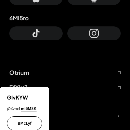
6Mi5ro
Otrium
FfYIy2
GIvKYW
jOXvm4
mI5M8K
ZbBJcb
BMcLyf