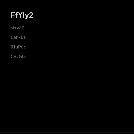
FfYIy2
si+vZD
CahxDH
01uPoc
CRzGla