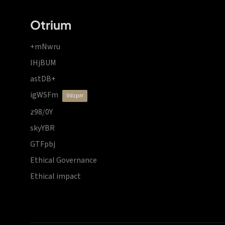
Otrium
+mNwru
lHjBUM
astDB+
igWSFm
vdzprr
z98/0Y
skyYBR
GTFpbj
Ethical Governance
Ethical impact