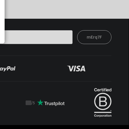
mErq7F
/
5
Trustpilot
score