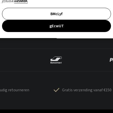
jOXvm4
mI5M8K
BMcLyf
gEcwUT
udig retourneren
Gratis verzending vanaf €150