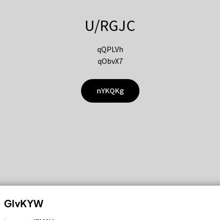
U/RGJC
qQPLVh
qObvX7
nYKQKg
GIvKYW