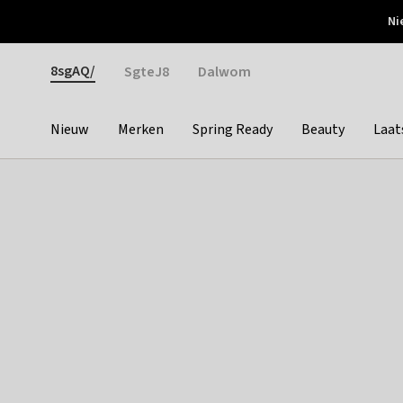
Otrium
Ni
Gratis verzending vanaf €150
Snel bezorgd & simpel
Gender
8sgAQ/
SgteJ8
Dalwom
Nieuw
Merken
Spring Ready
Beauty
Laat
Categories