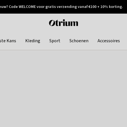
euw? Code WELCOME voor gratis verzending vanaf €100 + 10% korting.
 geretourneerd
Achteraf betalen
Otrium
home
page
ste Kans
Kleding
Sport
Schoenen
Accessoires