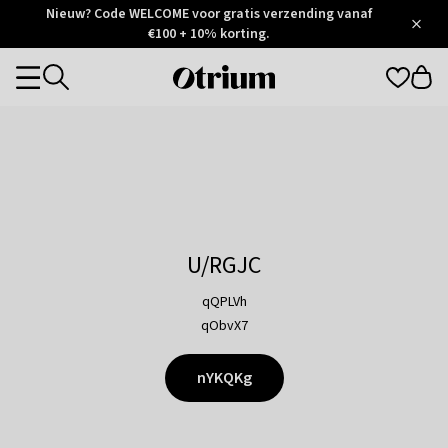
Otrium
Nieuw? Code WELCOME voor gratis verzending vanaf
/
5
Trustpilot
€100 + 10% korting.
score
Otrium
Categories
home
page
U/RGJC
qQPLVh
qObvX7
nYKQKg