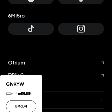
6Mi5ro
Otrium
FfYIy2
GIvKYW
jOXvm4
mI5M8K
ZbBJcb
BMcLyf