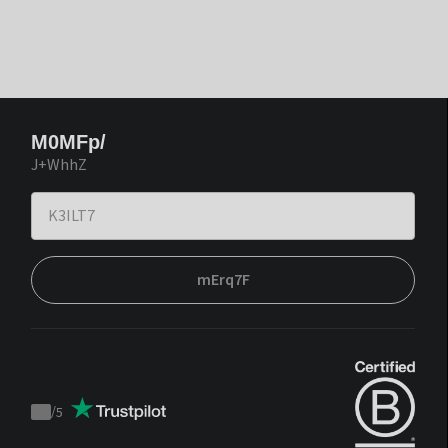
M0MFp/
J+WhhZ
mErq7F
/
5
Trustpilot
score