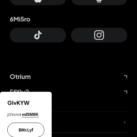
6Mi5ro
Otrium
FfYIy2
GIvKYW
jOXvm4
mI5M8K
ZbBJcb
BMcLyf