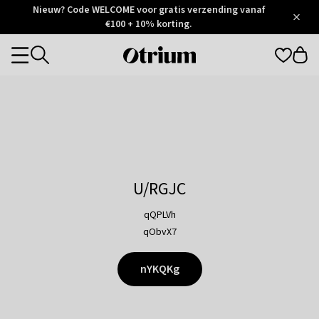
Otrium
Nieuw? Code WELCOME voor gratis verzending vanaf
/
5
Trustpilot
€100 + 10% korting.
score
Otrium
Categories
home
page
U/RGJC
qQPLVh
qObvX7
nYKQKg