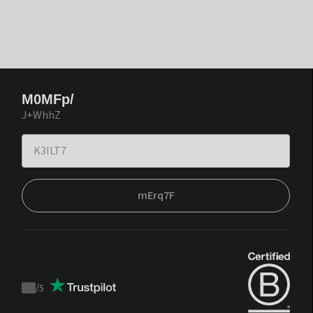
M0MFp/
J+WhhZ
mErq7F
/
5
Trustpilot
score