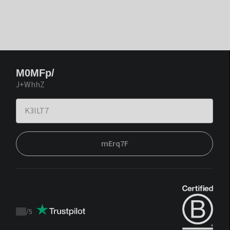
M0MFp/
J+WhhZ
mErq7F
/
5
Trustpilot
score