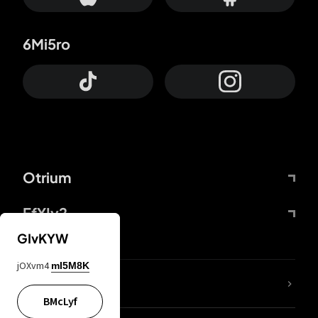
6Mi5ro
Otrium
FfYIy2
GIvKYW
jOXvm4
mI5M8K
ZbBJcb
BMcLyf