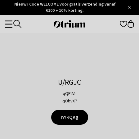
Otrium
Nieuw? Code WELCOME voor gratis verzending vanaf
/
5
Trustpilot
€100 + 10% korting.
score
Otrium
Categories
home
page
U/RGJC
qQPLVh
qObvX7
nYKQKg