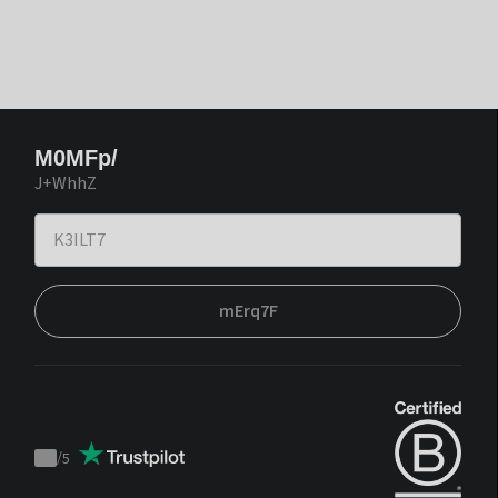
M0MFp/
J+WhhZ
mErq7F
/
5
Trustpilot
score