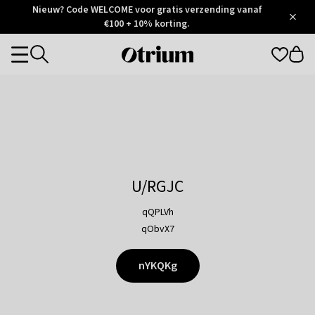
Otrium
Nieuw? Code WELCOME voor gratis verzending vanaf
/
5
Trustpilot
€100 + 10% korting.
score
Otrium
Categories
home
page
U/RGJC
qQPLVh
qObvX7
nYKQKg