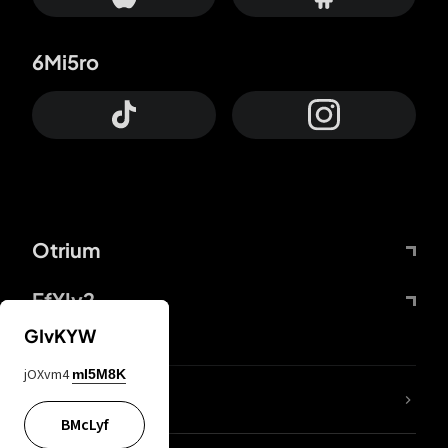
6Mi5ro
Otrium
FfYIy2
GIvKYW
jOXvm4
mI5M8K
ZbBJcb
BMcLyf