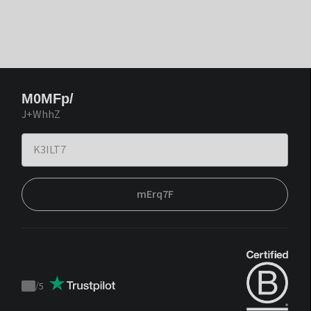
M0MFp/
J+WhhZ
mErq7F
/
5
Trustpilot
score