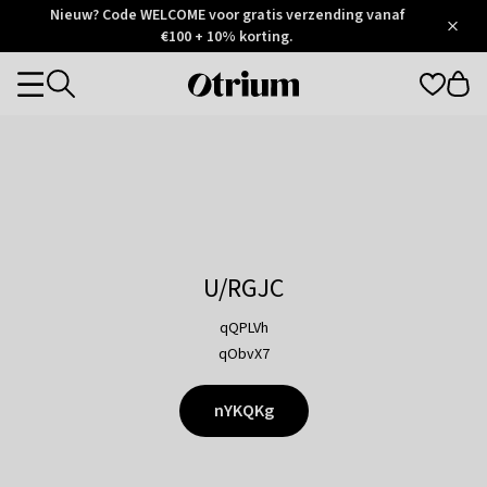
Otrium
Nieuw? Code WELCOME voor gratis verzending vanaf
/
5
Trustpilot
€100 + 10% korting.
score
Otrium
Categories
home
page
U/RGJC
qQPLVh
qObvX7
nYKQKg