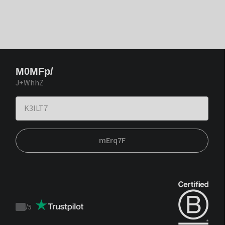
M0MFp/
J+WhhZ
mErq7F
/
5
Trustpilot
score