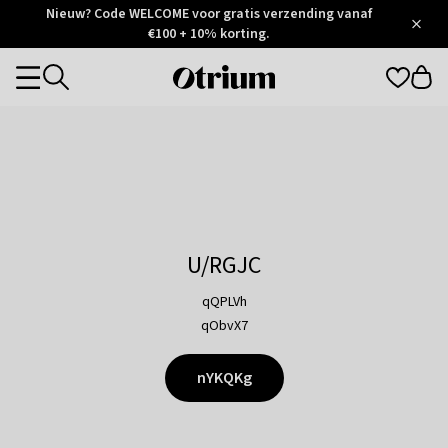
Otrium
Nieuw? Code WELCOME voor gratis verzending vanaf
/
5
Trustpilot
€100 + 10% korting.
score
Otrium
Categories
home
page
U/RGJC
qQPLVh
qObvX7
nYKQKg