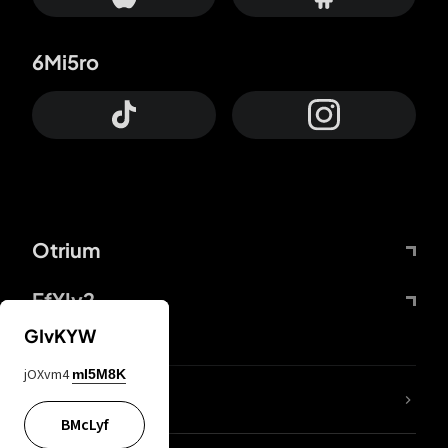
6Mi5ro
Otrium
FfYIy2
GIvKYW
jOXvm4
mI5M8K
ZbBJcb
BMcLyf