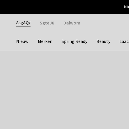
Otrium
Ni
Gratis verzending vanaf €150
Snel bezorgd & simpel
Gender
8sgAQ/
SgteJ8
Dalwom
Nieuw
Merken
Spring Ready
Beauty
Laat
Categories