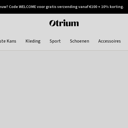
euw? Code WELCOME voor gratis verzending vanaf €100 + 10% korting.
 geretourneerd
Achteraf betalen
Otrium
home
page
ste Kans
Kleding
Sport
Schoenen
Accessoires