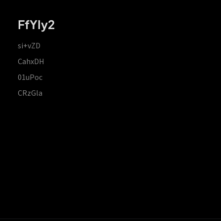
FfYIy2
si+vZD
CahxDH
01uPoc
CRzGla