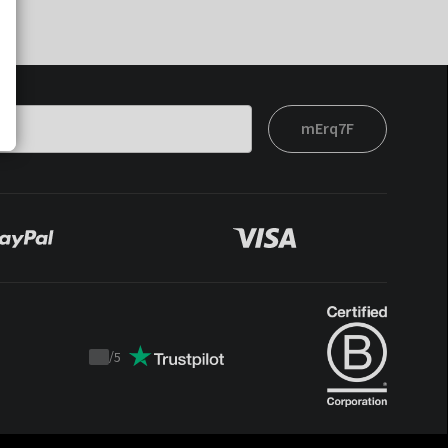
mErq7F
/
5
Trustpilot
score