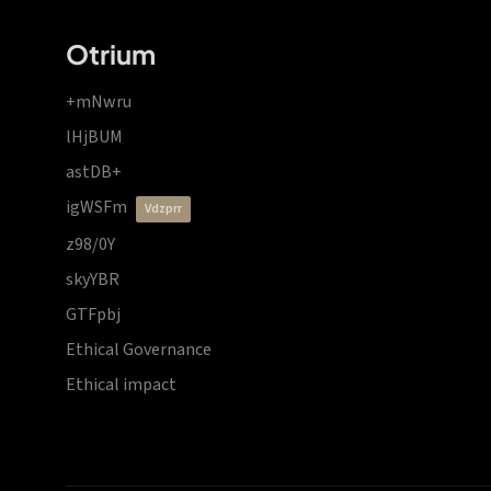
Otrium
+mNwru
lHjBUM
astDB+
igWSFm
vdzprr
z98/0Y
skyYBR
GTFpbj
Ethical Governance
Ethical impact