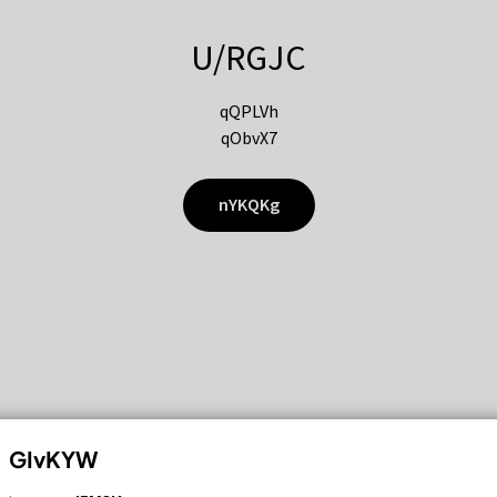
U/RGJC
qQPLVh
qObvX7
nYKQKg
GIvKYW