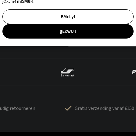
jOXvm4
mI5M8K
BMcLyf
gEcwUT
udig retourneren
Gratis verzending vanaf €150