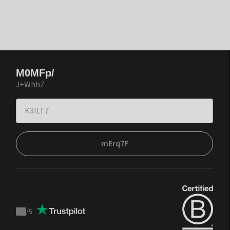
M0MFp/
J+WhhZ
mErq7F
/
5
Trustpilot
score