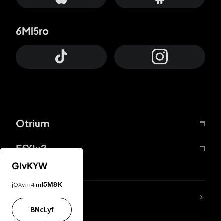
6Mi5ro
Otrium
FfYIy2
GIvKYW
jOXvm4
mI5M8K
ZbBJcb
BMcLyf