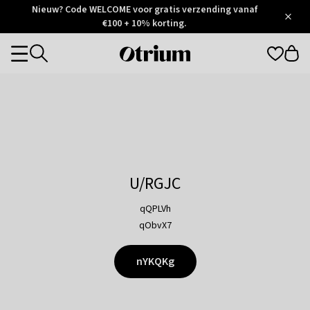
Otrium
Nieuw? Code WELCOME voor gratis verzending vanaf
/
5
Trustpilot
€100 + 10% korting.
score
Otrium
Categories
home
page
U/RGJC
qQPLVh
qObvX7
nYKQKg