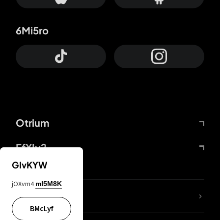
6Mi5ro
Otrium
FfYIy2
GIvKYW
jOXvm4
mI5M8K
ZbBJcb
BMcLyf