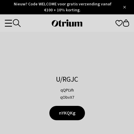
Otrium
Nieuw? Code WELCOME voor gratis verzending vanaf
/
5
Trustpilot
€100 + 10% korting.
score
Otrium
Categories
home
page
U/RGJC
qQPLVh
qObvX7
nYKQKg