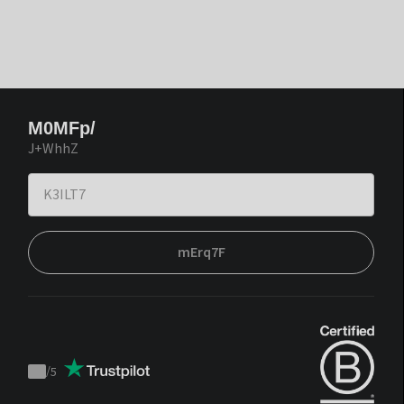
M0MFp/
J+WhhZ
mErq7F
/
5
Trustpilot
score