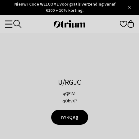
Otrium
Nieuw? Code WELCOME voor gratis verzending vanaf
/
5
Trustpilot
€100 + 10% korting.
score
Otrium
Categories
home
page
U/RGJC
qQPLVh
qObvX7
nYKQKg