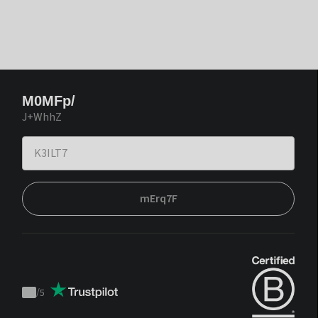
M0MFp/
J+WhhZ
mErq7F
/
5
Trustpilot
score