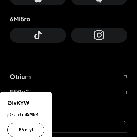
6Mi5ro
Otrium
FfYIy2
GIvKYW
jOXvm4
mI5M8K
ZbBJcb
BMcLyf