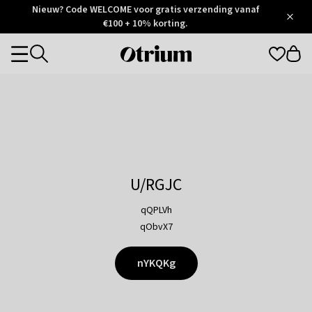
Otrium
Nieuw? Code WELCOME voor gratis verzending vanaf
/
5
Trustpilot
€100 + 10% korting.
score
Otrium
Categories
home
page
U/RGJC
qQPLVh
qObvX7
nYKQKg