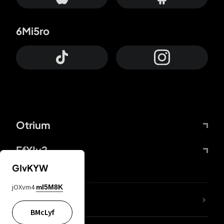
6Mi5ro
Otrium
FfYIy2
GIvKYW
jOXvm4
mI5M8K
ZbBJcb
BMcLyf