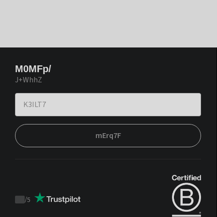
M0MFp/
J+WhhZ
mErq7F
/
5
Trustpilot
score