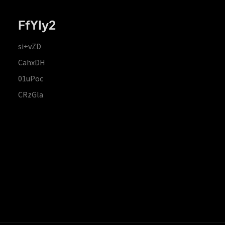
FfYIy2
si+vZD
CahxDH
01uPoc
CRzGla