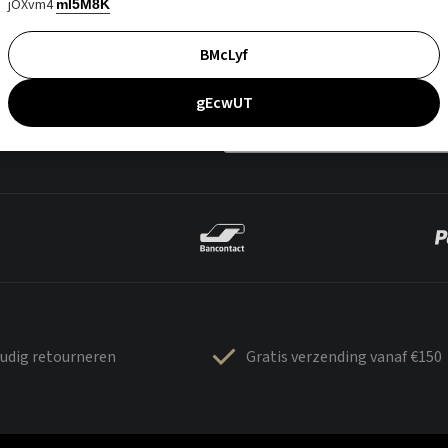
jOXvm4
mI5M8K
BMcLyf
gEcwUT
udig retourneren
Gratis verzending vanaf €150