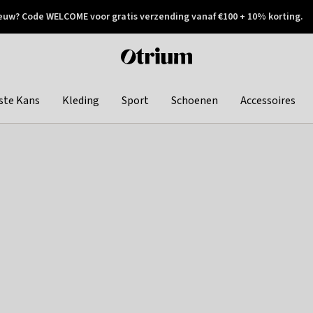
euw? Code WELCOME voor gratis verzending vanaf €100 + 10% korting.
 geretourneerd
Achteraf betalen
Otrium
home
page
ste Kans
Kleding
Sport
Schoenen
Accessoires