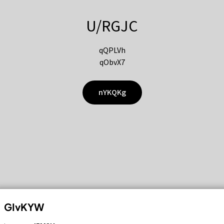
U/RGJC
qQPLVh
qObvX7
nYKQKg
GIvKYW