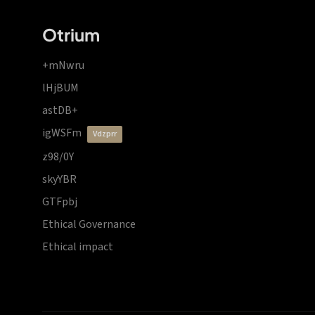
Otrium
+mNwru
lHjBUM
astDB+
igWSFm
vdzprr
z98/0Y
skyYBR
GTFpbj
Ethical Governance
Ethical impact