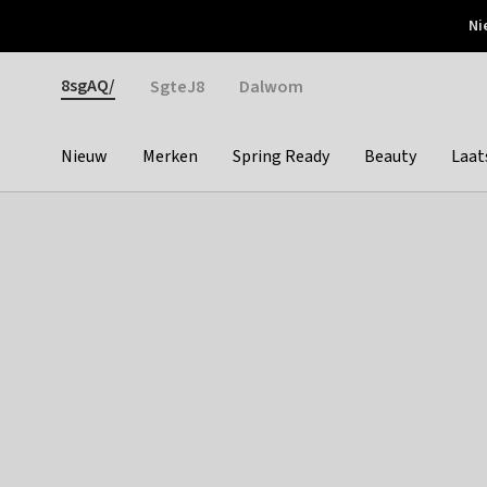
Otrium
Ni
Gratis verzending vanaf €150
Snel bezorgd & simpel
Gender
8sgAQ/
SgteJ8
Dalwom
Nieuw
Merken
Spring Ready
Beauty
Laat
Categories