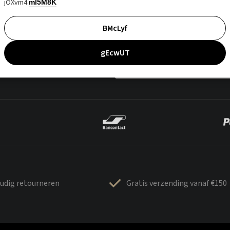
jOXvm4
mI5M8K
BMcLyf
gEcwUT
udig retourneren
Gratis verzending vanaf €150