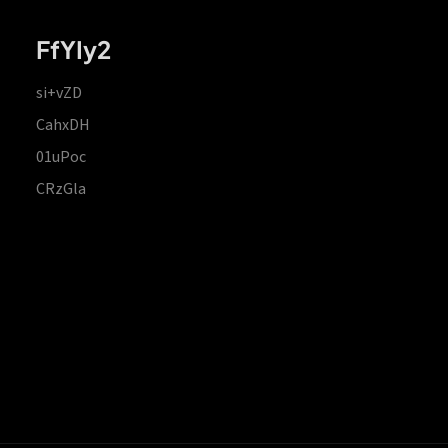
FfYIy2
si+vZD
CahxDH
01uPoc
CRzGla