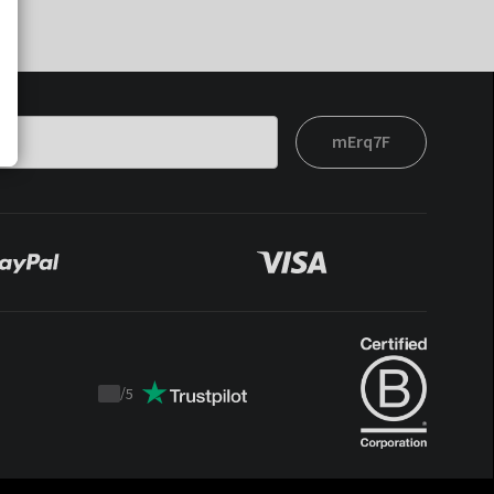
mErq7F
/
5
Trustpilot
score