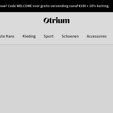
euw? Code WELCOME voor gratis verzending vanaf €100 + 10% korting.
 geretourneerd
Achteraf betalen
Otrium
home
page
ste Kans
Kleding
Sport
Schoenen
Accessoires