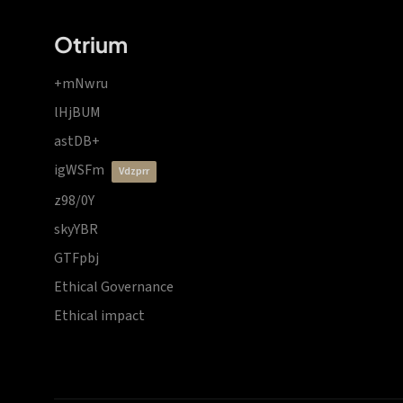
Otrium
+mNwru
lHjBUM
astDB+
igWSFm
vdzprr
z98/0Y
skyYBR
GTFpbj
Ethical Governance
Ethical impact