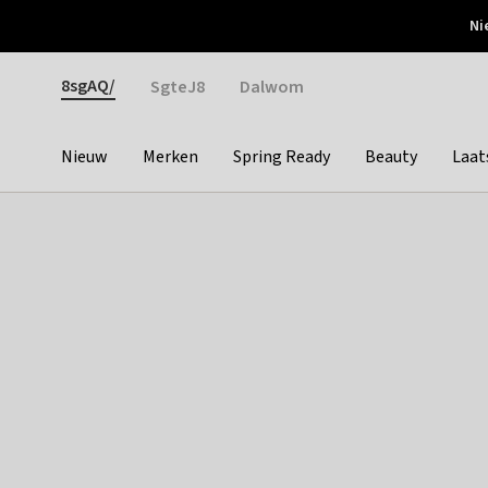
Otrium
Ni
Gratis verzending vanaf €150
Snel bezorgd & simpel
Gender
8sgAQ/
SgteJ8
Dalwom
Nieuw
Merken
Spring Ready
Beauty
Laat
Categories