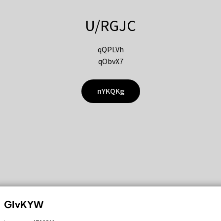
U/RGJC
qQPLVh
qObvX7
nYKQKg
GIvKYW