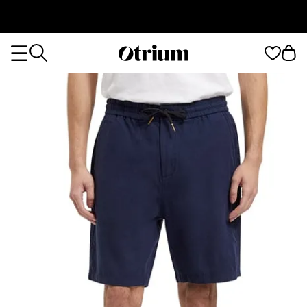
Otrium
Otrium
home
page