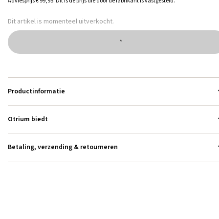
Adviesprijs
€ 99,95
.
Dit is de prijs die door de fabrikant is vastgesteld.
Dit artikel is momenteel uitverkocht.
Productinformatie
Otrium biedt
Betaling, verzending & retourneren