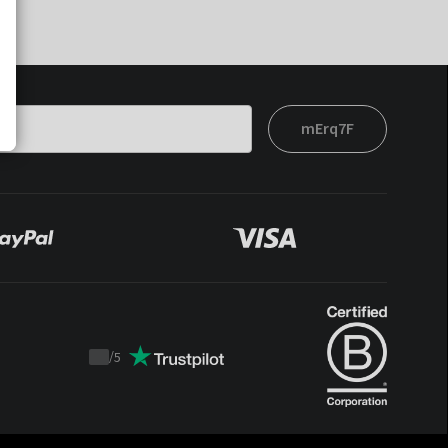
mErq7F
/
5
Trustpilot
score