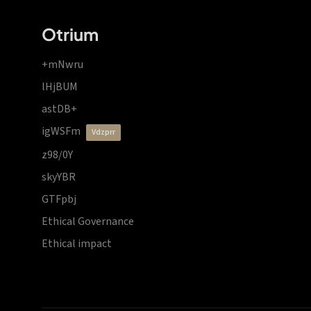
Otrium
+mNwru
lHjBUM
astDB+
igWSFm
vdzprr
z98/0Y
skyYBR
GTFpbj
Ethical Governance
Ethical impact