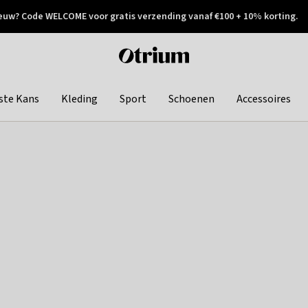
euw? Code WELCOME voor gratis verzending vanaf €100 + 10% korting.
 geretourneerd
Achteraf betalen
Otrium
home
page
ste Kans
Kleding
Sport
Schoenen
Accessoires