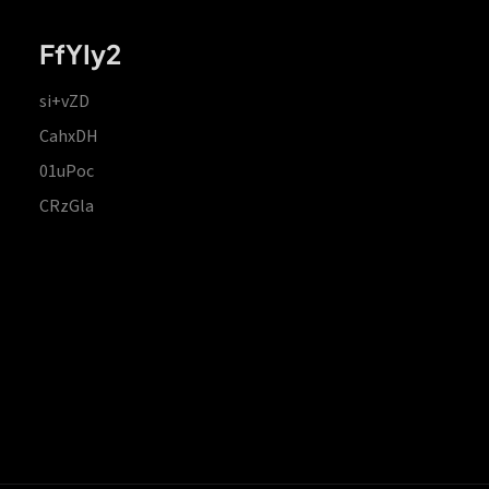
FfYIy2
si+vZD
CahxDH
01uPoc
CRzGla