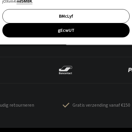
jOXvm4
mI5M8K
BMcLyf
gEcwUT
udig retourneren
Gratis verzending vanaf €150