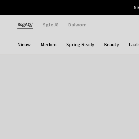
Otrium
Ni
Gratis verzending vanaf €150
Snel bezorgd & simpel
Gender
8sgAQ/
SgteJ8
Dalwom
Nieuw
Merken
Spring Ready
Beauty
Laat
Categories