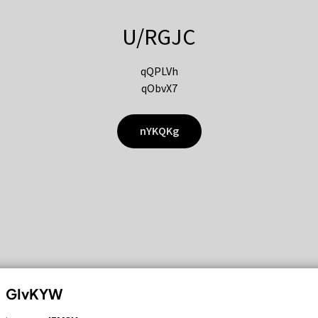
U/RGJC
qQPLVh
qObvX7
nYKQKg
GIvKYW