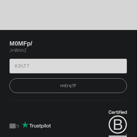
M0MFp/
J+WhhZ
mErq7F
/
5
Trustpilot
score