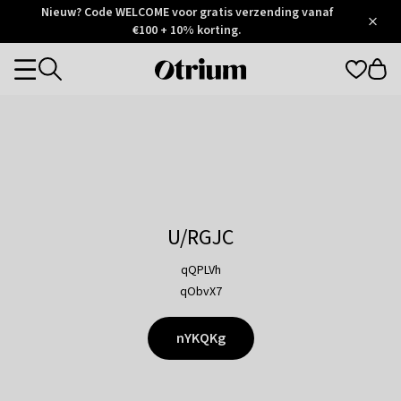
Otrium
Nieuw? Code WELCOME voor gratis verzending vanaf
/
5
Trustpilot
€100 + 10% korting.
score
Otrium
Categories
home
page
U/RGJC
qQPLVh
qObvX7
nYKQKg