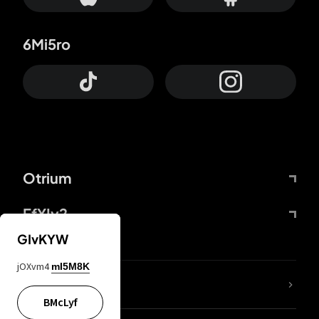
6Mi5ro
Otrium
FfYIy2
GIvKYW
jOXvm4
mI5M8K
ZbBJcb
BMcLyf