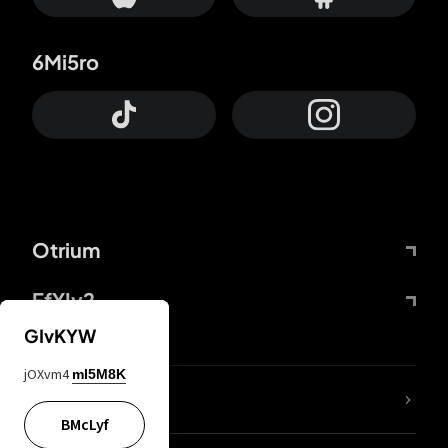
6Mi5ro
Otrium
FfYIy2
GIvKYW
jOXvm4
mI5M8K
ZbBJcb
BMcLyf