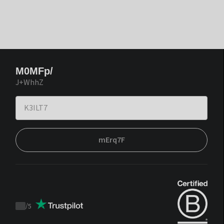
M0MFp/
J+WhhZ
mErq7F
/
5
Trustpilot
score