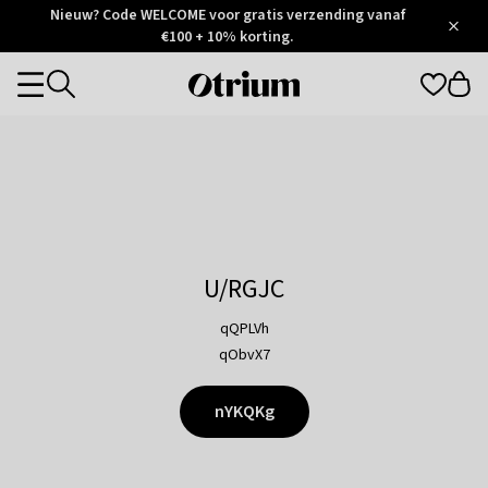
Otrium
Nieuw? Code WELCOME voor gratis verzending vanaf
/
5
Trustpilot
€100 + 10% korting.
score
Otrium
Categories
home
page
U/RGJC
qQPLVh
qObvX7
nYKQKg