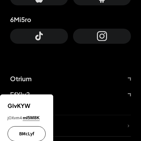
6Mi5ro
Otrium
FfYIy2
GIvKYW
jOXvm4
mI5M8K
ZbBJcb
BMcLyf