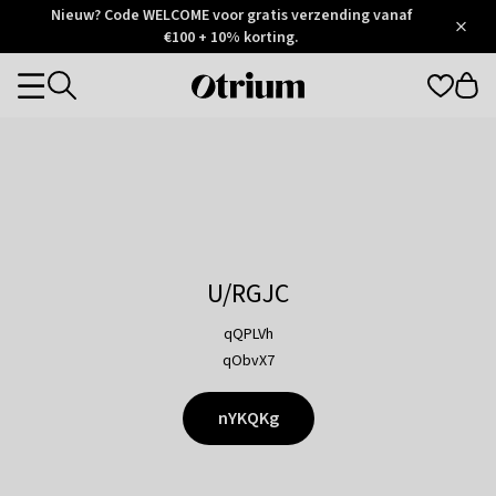
Otrium
Nieuw? Code WELCOME voor gratis verzending vanaf
/
5
Trustpilot
€100 + 10% korting.
score
Otrium
Categories
home
page
U/RGJC
qQPLVh
qObvX7
nYKQKg