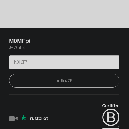
M0MFp/
J+WhhZ
mErq7F
/
5
Trustpilot
score