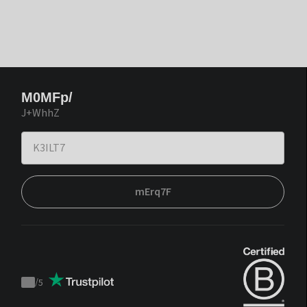
M0MFp/
J+WhhZ
mErq7F
/
5
Trustpilot
score