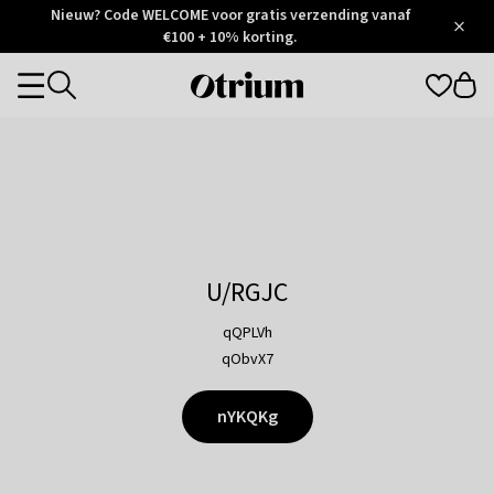
Otrium
Nieuw? Code WELCOME voor gratis verzending vanaf
/
5
Trustpilot
€100 + 10% korting.
score
Otrium
Categories
home
page
U/RGJC
qQPLVh
qObvX7
nYKQKg