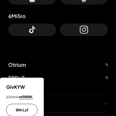
6Mi5ro
Otrium
FfYIy2
GIvKYW
jOXvm4
mI5M8K
ZbBJcb
BMcLyf