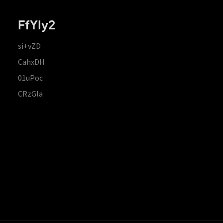
FfYIy2
si+vZD
CahxDH
01uPoc
CRzGla