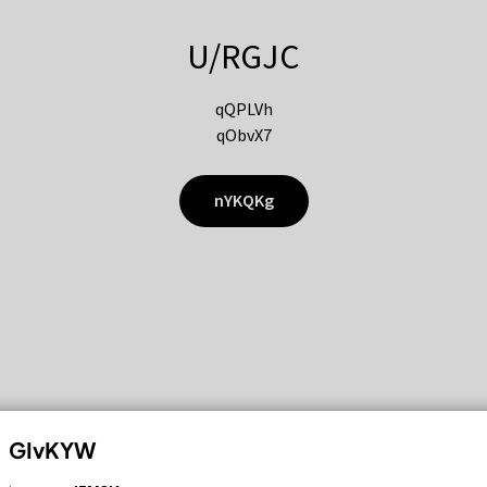
U/RGJC
qQPLVh
qObvX7
nYKQKg
GIvKYW