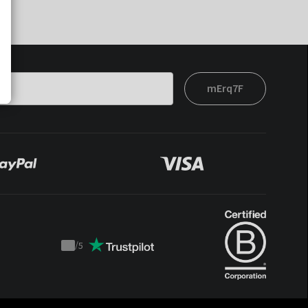
mErq7F
/
5
Trustpilot
score