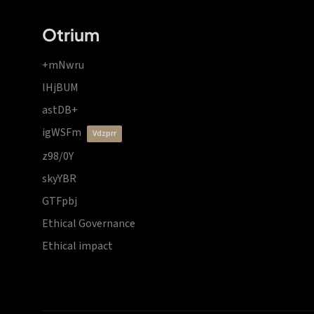
Otrium
+mNwru
lHjBUM
astDB+
igWSFm
vdzprr
z98/0Y
skyYBR
GTFpbj
Ethical Governance
Ethical impact