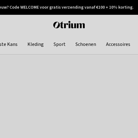
euw? Code WELCOME voor gratis verzending vanaf €100 + 10% korting.
 geretourneerd
Achteraf betalen
Otrium
home
page
ste Kans
Kleding
Sport
Schoenen
Accessoires