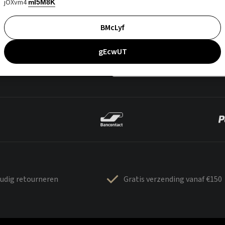
jOXvm4
mI5M8K
BMcLyf
gEcwUT
udig retourneren
Gratis verzending vanaf €150