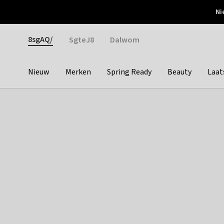
Otrium
Ni
Gratis verzending vanaf €150
Snel bezorgd & simpel
Gender
8sgAQ/
SgteJ8
Dalwom
Nieuw
Merken
Spring Ready
Beauty
Laat
Categories