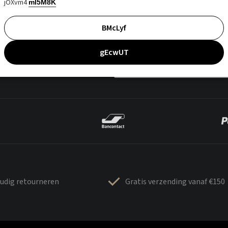
jOXvm4
mI5M8K
BMcLyf
gEcwUT
udig retourneren
Gratis verzending vanaf €150