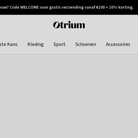
euw? Code WELCOME voor gratis verzending vanaf €100 + 10% korting.
 geretourneerd
Achteraf betalen
Otrium
home
page
ste Kans
Kleding
Sport
Schoenen
Accessoires