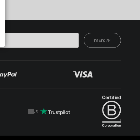
mErq7F
/
5
Trustpilot
score