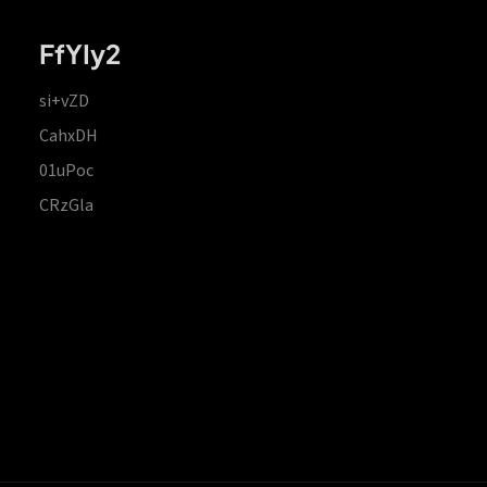
FfYIy2
si+vZD
CahxDH
01uPoc
CRzGla