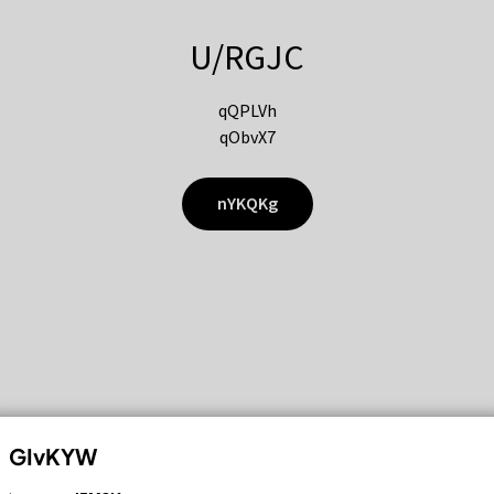
U/RGJC
qQPLVh
qObvX7
nYKQKg
GIvKYW