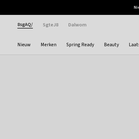
Otrium
Ni
Gratis verzending vanaf €150
Snel bezorgd & simpel
Gender
8sgAQ/
SgteJ8
Dalwom
Nieuw
Merken
Spring Ready
Beauty
Laat
Categories