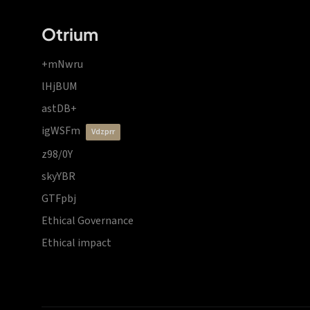
Otrium
+mNwru
lHjBUM
astDB+
igWSFm
vdzprr
z98/0Y
skyYBR
GTFpbj
Ethical Governance
Ethical impact