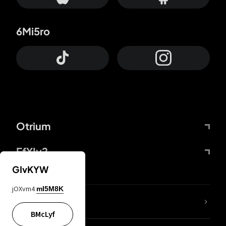
6Mi5ro
Otrium
FfYIy2
GIvKYW
jOXvm4
mI5M8K
ZbBJcb
BMcLyf