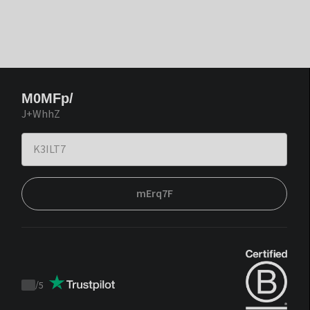
M0MFp/
J+WhhZ
mErq7F
/
5
Trustpilot
score