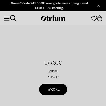
Otrium
Nieuw? Code WELCOME voor gratis verzending vanaf
/
5
Trustpilot
€100 + 10% korting.
score
Otrium
Categories
home
page
U/RGJC
qQPLVh
qObvX7
nYKQKg