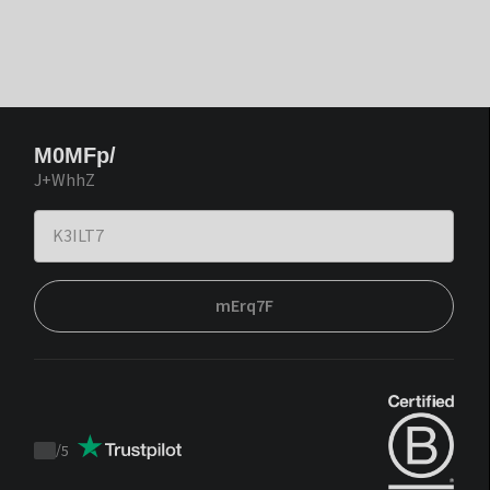
M0MFp/
J+WhhZ
mErq7F
/
5
Trustpilot
score