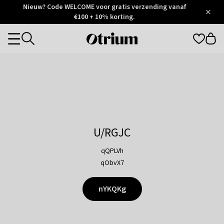
Otrium
Nieuw? Code WELCOME voor gratis verzending vanaf
/
5
Trustpilot
€100 + 10% korting.
score
Otrium
Categories
home
page
U/RGJC
qQPLVh
qObvX7
nYKQKg