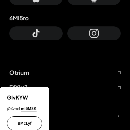
6Mi5ro
Otrium
FfYIy2
GIvKYW
jOXvm4
mI5M8K
ZbBJcb
BMcLyf