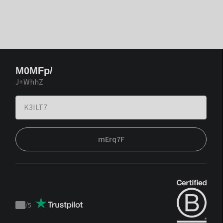
M0MFp/
J+WhhZ
mErq7F
/
5
Trustpilot
score