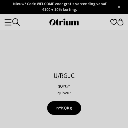
Otrium
Nieuw? Code WELCOME voor gratis verzending vanaf
/
5
Trustpilot
€100 + 10% korting.
score
Otrium
Categories
home
page
U/RGJC
qQPLVh
qObvX7
nYKQKg