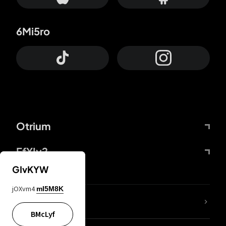
6Mi5ro
Otrium
FfYIy2
GIvKYW
jOXvm4
mI5M8K
ZbBJcb
BMcLyf