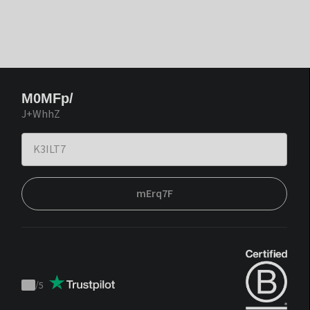
M0MFp/
J+WhhZ
mErq7F
/
5
Trustpilot
score