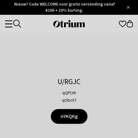
Otrium
Nieuw? Code WELCOME voor gratis verzending vanaf
/
5
Trustpilot
€100 + 10% korting.
score
Otrium
Categories
home
page
U/RGJC
qQPLVh
qObvX7
nYKQKg