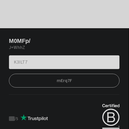
M0MFp/
J+WhhZ
mErq7F
/
5
Trustpilot
score