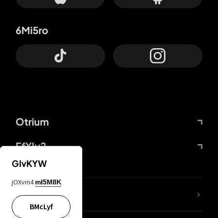
6Mi5ro
Otrium
FfYIy2
GIvKYW
jOXvm4
mI5M8K
ZbBJcb
BMcLyf