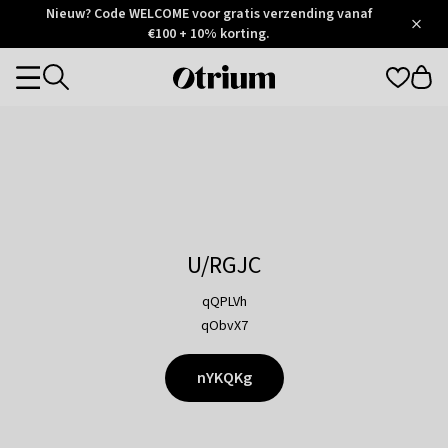
Otrium
Nieuw? Code WELCOME voor gratis verzending vanaf
/
5
Trustpilot
€100 + 10% korting.
score
Otrium
Categories
home
page
U/RGJC
qQPLVh
qObvX7
nYKQKg