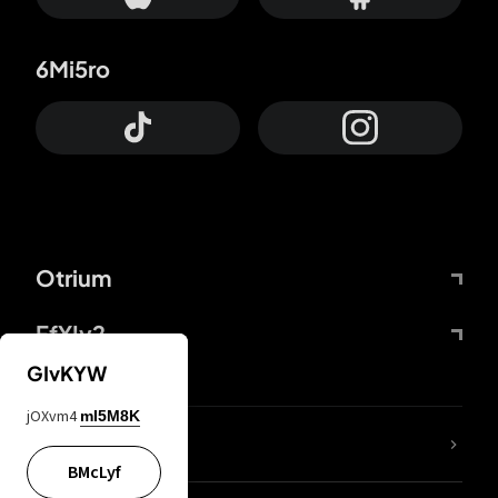
6Mi5ro
Otrium
FfYIy2
GIvKYW
jOXvm4
mI5M8K
ZbBJcb
BMcLyf