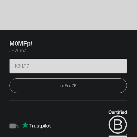
M0MFp/
J+WhhZ
mErq7F
/
5
Trustpilot
score