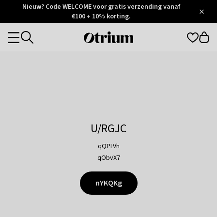
Otrium
Nieuw? Code WELCOME voor gratis verzending vanaf
/
5
Trustpilot
€100 + 10% korting.
score
Otrium
Categories
home
page
U/RGJC
qQPLVh
qObvX7
nYKQKg