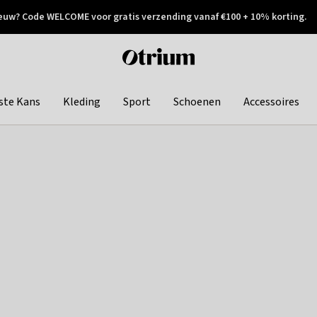
euw? Code WELCOME voor gratis verzending vanaf €100 + 10% korting.
 geretourneerd
Achteraf betalen
Otrium
home
page
ste Kans
Kleding
Sport
Schoenen
Accessoires