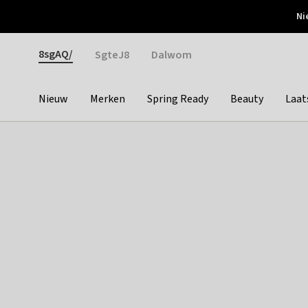
Otrium
Ni
Gratis verzending vanaf €150
Snel bezorgd & simpel
Gender
8sgAQ/
SgteJ8
Dalwom
Nieuw
Merken
Spring Ready
Beauty
Laat
Categories