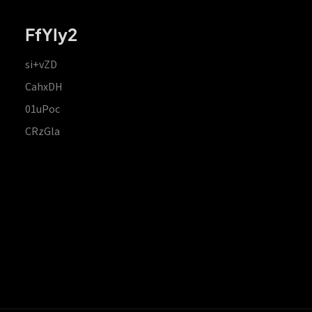
FfYIy2
si+vZD
CahxDH
01uPoc
CRzGla