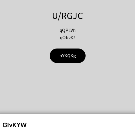
U/RGJC
qQPLVh
qObvX7
nYKQKg
GIvKYW