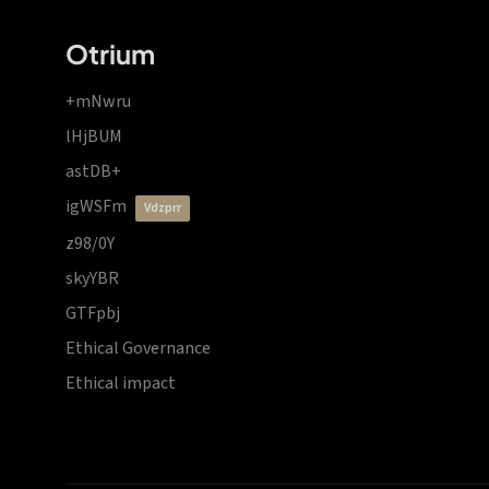
Otrium
+mNwru
lHjBUM
astDB+
igWSFm
vdzprr
z98/0Y
skyYBR
GTFpbj
Ethical Governance
Ethical impact