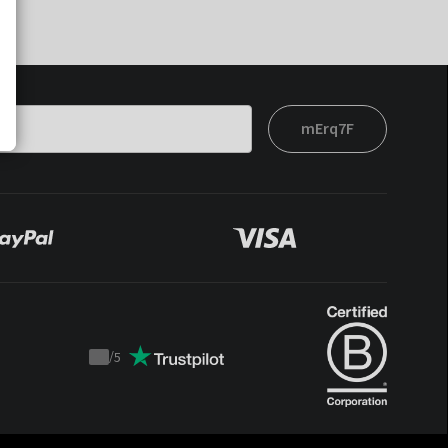
mErq7F
/
5
Trustpilot
score