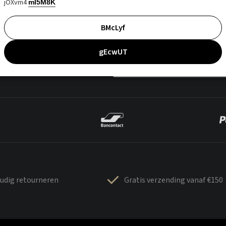
jOXvm4
mI5M8K
BMcLyf
gEcwUT
udig retourneren
Gratis verzending vanaf €150