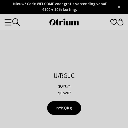
Otrium
Nieuw? Code WELCOME voor gratis verzending vanaf
/
5
Trustpilot
€100 + 10% korting.
score
Otrium
Categories
home
page
U/RGJC
qQPLVh
qObvX7
nYKQKg