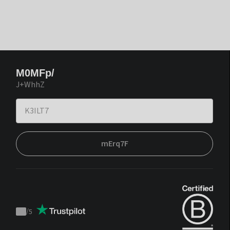
M0MFp/
J+WhhZ
mErq7F
/
5
Trustpilot
score