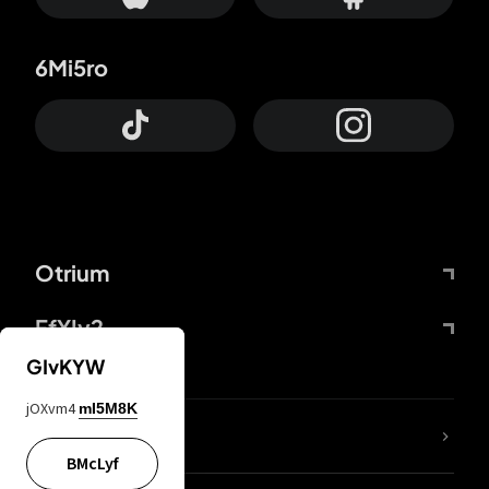
6Mi5ro
Otrium
FfYIy2
GIvKYW
jOXvm4
mI5M8K
ZbBJcb
BMcLyf