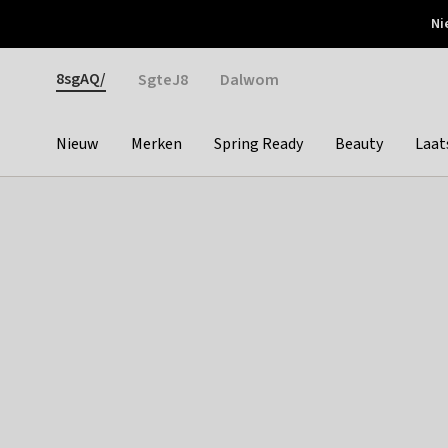
Otrium
Ni
Gratis verzending vanaf €150
Snel bezorgd & simpel
Gender
8sgAQ/
SgteJ8
Dalwom
Nieuw
Merken
Spring Ready
Beauty
Laat
Categories