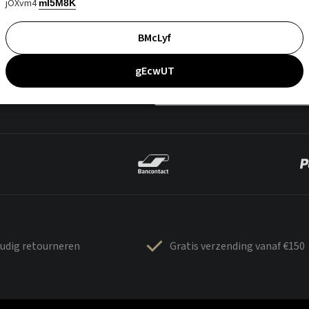
jOXvm4
mI5M8K
BMcLyf
gEcwUT
udig retourneren
Gratis verzending vanaf €150