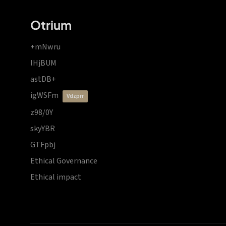
Otrium
+mNwru
lHjBUM
astDB+
igWSFm
vdzprr
z98/0Y
skyYBR
GTFpbj
Ethical Governance
Ethical impact