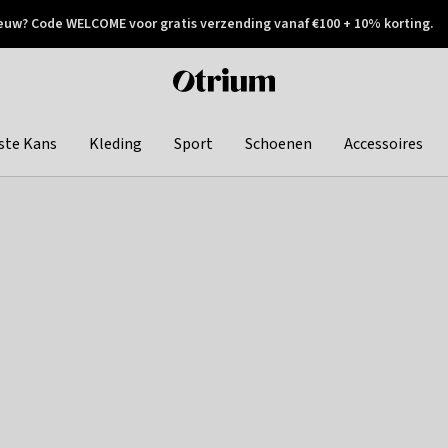
euw? Code WELCOME voor gratis verzending vanaf €100 + 10% korting.
 geretourneerd
Achteraf betalen
Otrium
home
page
ste Kans
Kleding
Sport
Schoenen
Accessoires