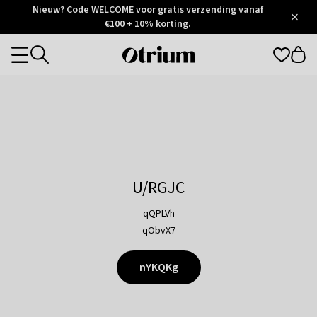
Otrium
Nieuw? Code WELCOME voor gratis verzending vanaf
/
5
Trustpilot
€100 + 10% korting.
score
Otrium
Categories
home
page
U/RGJC
qQPLVh
qObvX7
nYKQKg