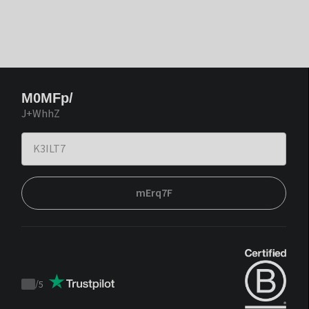
M0MFp/
J+WhhZ
mErq7F
/
5
Trustpilot
score