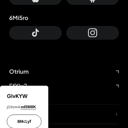
6Mi5ro
Otrium
FfYIy2
GIvKYW
jOXvm4
mI5M8K
ZbBJcb
BMcLyf