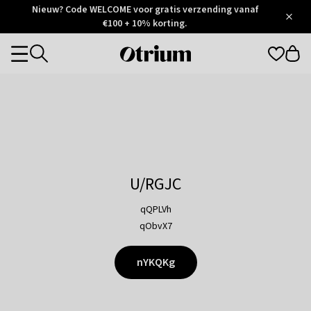
Otrium
Nieuw? Code WELCOME voor gratis verzending vanaf
/
5
Trustpilot
€100 + 10% korting.
score
Otrium
Categories
home
page
U/RGJC
qQPLVh
qObvX7
nYKQKg