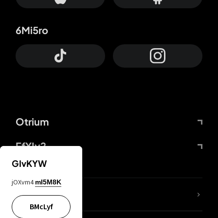
6Mi5ro
Otrium
FfYIy2
GIvKYW
jOXvm4
mI5M8K
ZbBJcb
BMcLyf