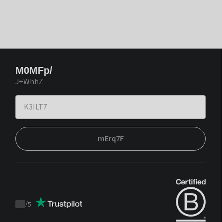
M0MFp/
J+WhhZ
mErq7F
/
5
Trustpilot
score