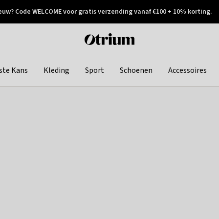
euw? Code WELCOME voor gratis verzending vanaf €100 + 10% korting.
 geretourneerd
Achteraf betalen
Otrium
home
page
ste Kans
Kleding
Sport
Schoenen
Accessoires