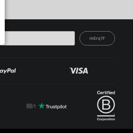
mErq7F
/
5
Trustpilot
score