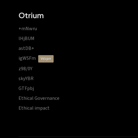
Otrium
+mNwru
lHjBUM
astDB+
igWSFm
vdzprr
z98/0Y
skyYBR
GTFpbj
Ethical Governance
Ethical impact