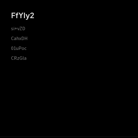
FfYIy2
si+vZD
CahxDH
01uPoc
CRzGla