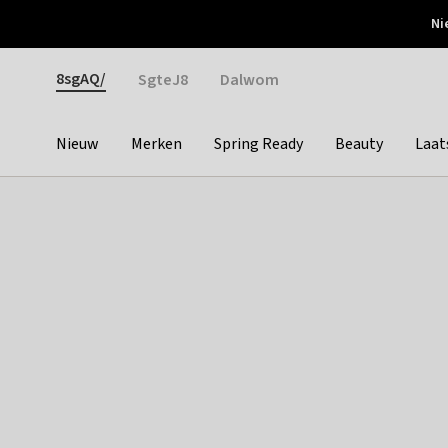
Otrium
Ni
Gratis verzending vanaf €150
Snel bezorgd & simpel
Gender
8sgAQ/
SgteJ8
Dalwom
Nieuw
Merken
Spring Ready
Beauty
Laat
Categories