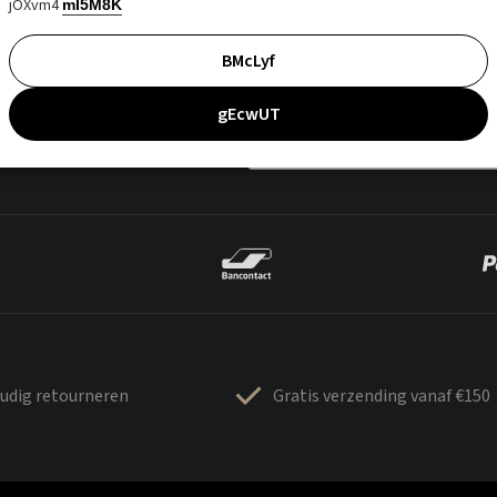
jOXvm4
mI5M8K
BMcLyf
gEcwUT
udig retourneren
Gratis verzending vanaf €150