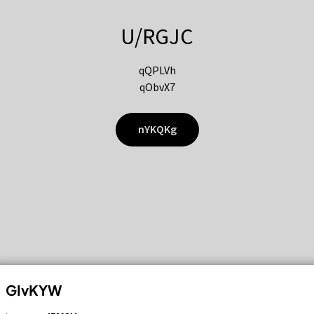
U/RGJC
qQPLVh
qObvX7
nYKQKg
GIvKYW