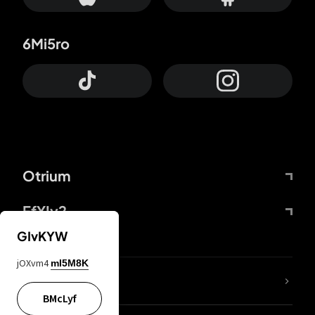
6Mi5ro
Otrium
FfYIy2
GIvKYW
jOXvm4
mI5M8K
ZbBJcb
BMcLyf