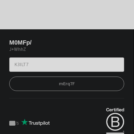
M0MFp/
J+WhhZ
mErq7F
/
5
Trustpilot
score