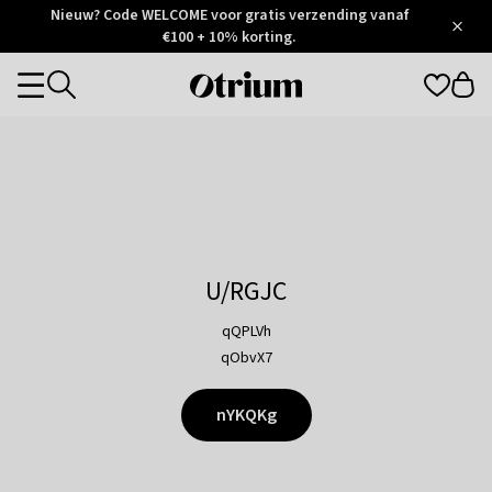
Otrium
Nieuw? Code WELCOME voor gratis verzending vanaf
/
5
Trustpilot
€100 + 10% korting.
score
Otrium
Categories
home
page
U/RGJC
qQPLVh
qObvX7
nYKQKg