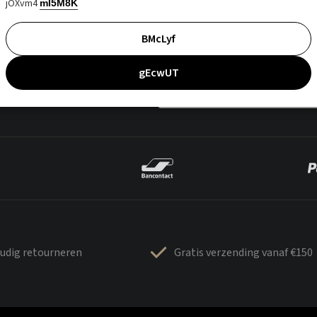
jOXvm4
mI5M8K
BMcLyf
gEcwUT
udig retourneren
Gratis verzending vanaf €150