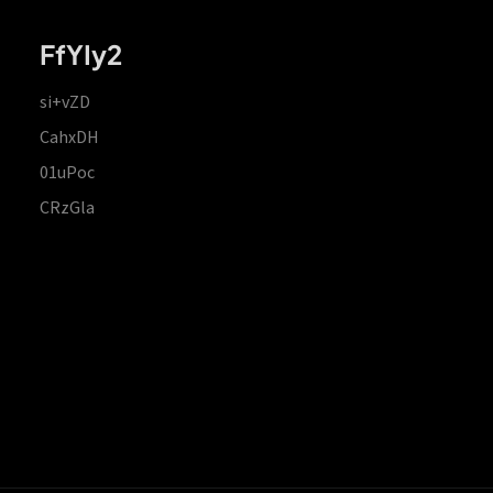
FfYIy2
si+vZD
CahxDH
01uPoc
CRzGla