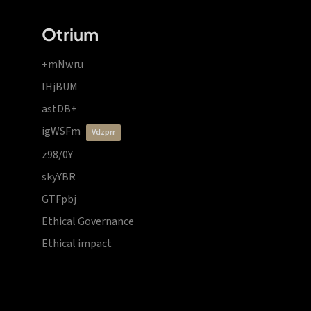
Otrium
+mNwru
lHjBUM
astDB+
igWSFm
vdzprr
z98/0Y
skyYBR
GTFpbj
Ethical Governance
Ethical impact