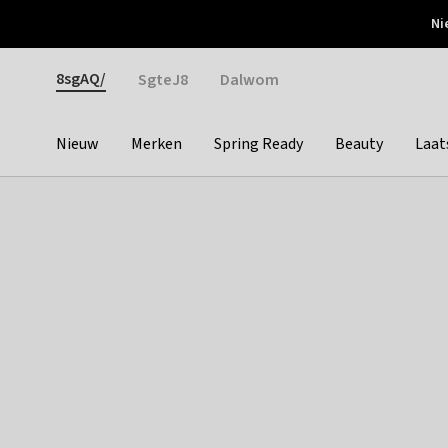
Otrium
Ni
Gratis verzending vanaf €150
Snel bezorgd & simpel
Gender
8sgAQ/
SgteJ8
Dalwom
Nieuw
Merken
Spring Ready
Beauty
Laat
Categories