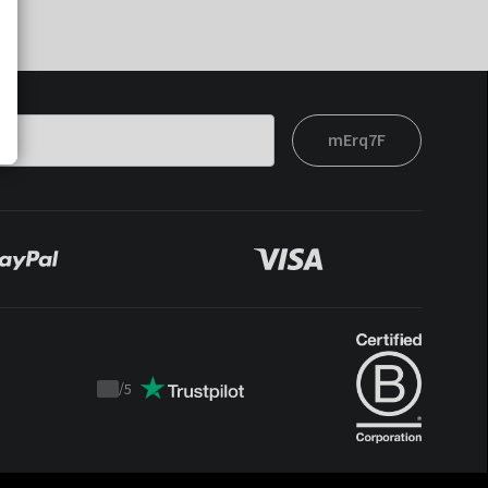
mErq7F
/
5
Trustpilot
score