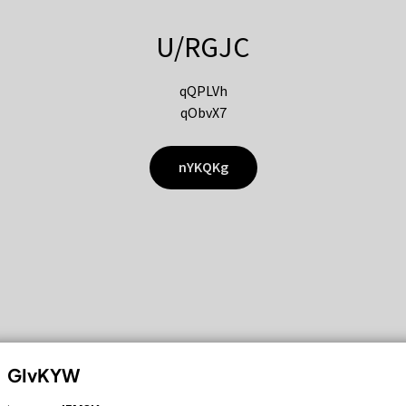
U/RGJC
qQPLVh
qObvX7
nYKQKg
GIvKYW