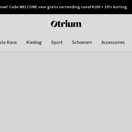
euw? Code WELCOME voor gratis verzending vanaf €100 + 10% korting.
 geretourneerd
Achteraf betalen
Otrium
home
page
ste Kans
Kleding
Sport
Schoenen
Accessoires