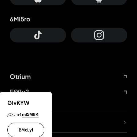
6Mi5ro
Otrium
FfYIy2
GIvKYW
jOXvm4
mI5M8K
ZbBJcb
BMcLyf