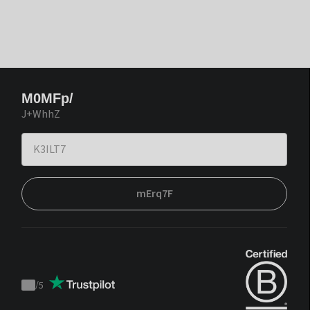
M0MFp/
J+WhhZ
mErq7F
/
5
Trustpilot
score