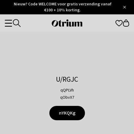
Otrium
Nieuw? Code WELCOME voor gratis verzending vanaf
/
5
Trustpilot
€100 + 10% korting.
score
Otrium
Categories
home
page
U/RGJC
qQPLVh
qObvX7
nYKQKg