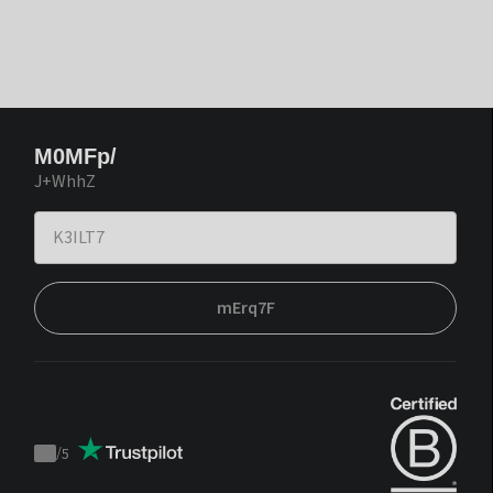
M0MFp/
J+WhhZ
mErq7F
/
5
Trustpilot
score