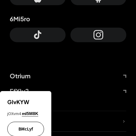
6Mi5ro
Otrium
FfYIy2
GIvKYW
jOXvm4
mI5M8K
ZbBJcb
BMcLyf