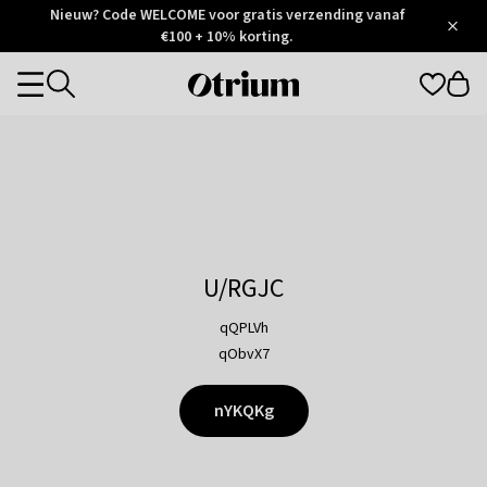
Otrium
Nieuw? Code WELCOME voor gratis verzending vanaf
/
5
Trustpilot
€100 + 10% korting.
score
Otrium
Categories
home
page
U/RGJC
qQPLVh
qObvX7
nYKQKg