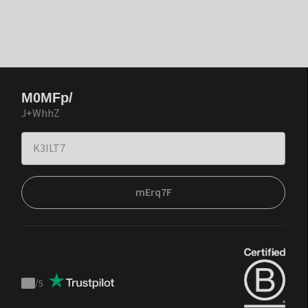
M0MFp/
J+WhhZ
mErq7F
/
5
Trustpilot
score