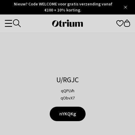
Otrium
Nieuw? Code WELCOME voor gratis verzending vanaf
/
5
Trustpilot
€100 + 10% korting.
score
Otrium
Categories
home
page
U/RGJC
qQPLVh
qObvX7
nYKQKg