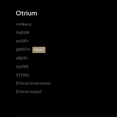
Otrium
+mNwru
lHjBUM
astDB+
igWSFm
vdzprr
z98/0Y
skyYBR
GTFpbj
Ethical Governance
Ethical impact