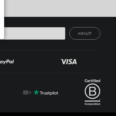
mErq7F
/
5
Trustpilot
score