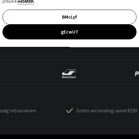
jOXvm4
mI5M8K
BMcLyf
gEcwUT
udig retourneren
Gratis verzending vanaf €150