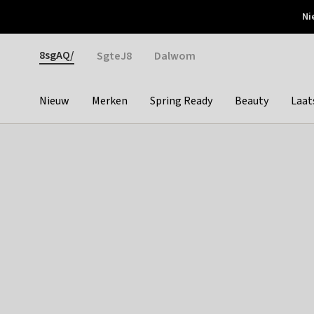
Otrium
Ni
Gratis verzending vanaf €150
Snel bezorgd & simpel
Gender
8sgAQ/
SgteJ8
Dalwom
Nieuw
Merken
Spring Ready
Beauty
Laat
Categories