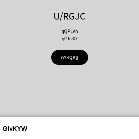
U/RGJC
qQPLVh
qObvX7
nYKQKg
GIvKYW