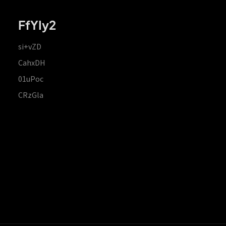
FfYIy2
si+vZD
CahxDH
01uPoc
CRzGla