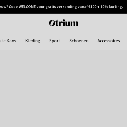
euw? Code WELCOME voor gratis verzending vanaf €100 + 10% korting.
 geretourneerd
Achteraf betalen
Otrium
home
page
ste Kans
Kleding
Sport
Schoenen
Accessoires