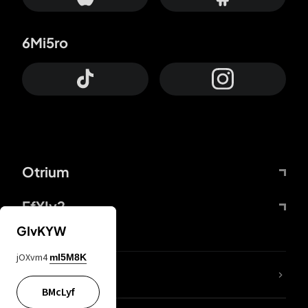
6Mi5ro
Otrium
FfYIy2
GIvKYW
jOXvm4
mI5M8K
ZbBJcb
BMcLyf