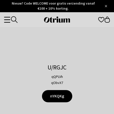
Otrium
Nieuw? Code WELCOME voor gratis verzending vanaf
/
5
Trustpilot
€100 + 10% korting.
score
Otrium
Categories
home
page
U/RGJC
qQPLVh
qObvX7
nYKQKg