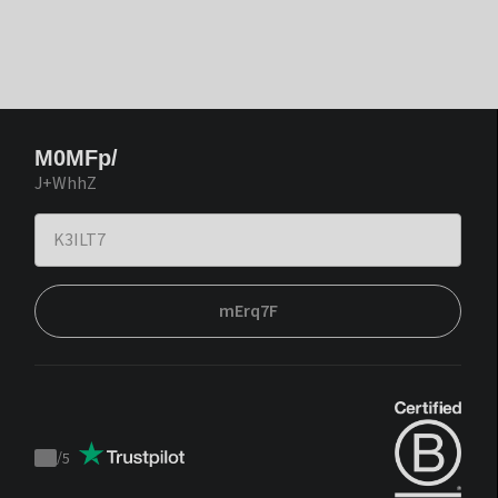
M0MFp/
J+WhhZ
mErq7F
/
5
Trustpilot
score