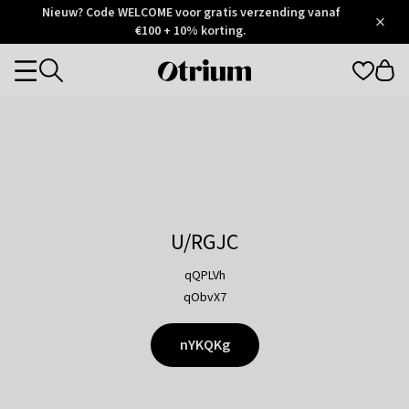
Otrium
Nieuw? Code WELCOME voor gratis verzending vanaf
/
5
Trustpilot
€100 + 10% korting.
score
Otrium
Categories
home
page
U/RGJC
qQPLVh
qObvX7
nYKQKg