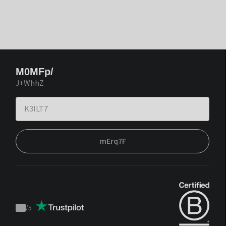
M0MFp/
J+WhhZ
mErq7F
/
5
Trustpilot
score