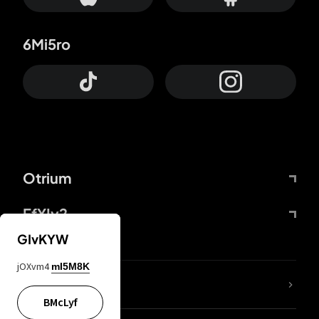
6Mi5ro
Otrium
FfYIy2
GIvKYW
jOXvm4
mI5M8K
ZbBJcb
BMcLyf